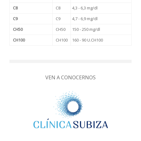
C8
C8
4,3 - 6,3 mg/dl
C9
C9
4,7 - 6,9 mg/dl
CH50
CH50
150 - 250 mg/dl
CH100
CH100
160 - 90 U.CH100
VEN A CONOCERNOS