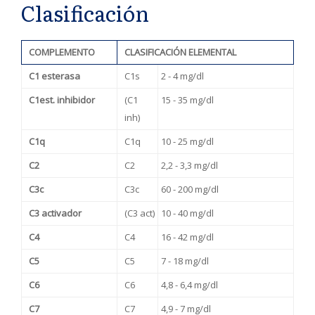
Clasificación
COMPLEMENTO
CLASIFICACIÓN ELEMENTAL
C1 esterasa
C1s
2 - 4 mg/dl
C1est. inhibidor
(C1
15 - 35 mg/dl
inh)
C1q
C1q
10 - 25 mg/dl
C2
C2
2,2 - 3,3 mg/dl
C3c
C3c
60 - 200 mg/dl
C3 activador
(C3 act)
10 - 40 mg/dl
C4
C4
16 - 42 mg/dl
C5
C5
7 - 18 mg/dl
C6
C6
4,8 - 6,4 mg/dl
C7
C7
4,9 - 7 mg/dl