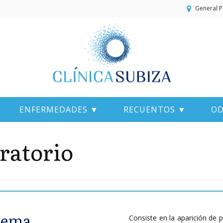
General P
ENFERMEDADES ▼
RECUENTOS ▼
OD
ratorio
dema
Consiste en la aparición de 