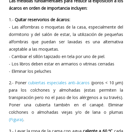
Las medidas fundamentales para reducir la exposición a los
ácaros en orden de importancia incluyen:
1.-
Quitar reservorios de ácaros:
- Las alfombras o moquetas de la casa, especialmente del
dormitorio y del salón de estar, la utilización de pequeñas
alfombras que puedan ser lavadas es una alternativa
aceptable a las moquetas.
- Cambiar el sillón tapizado en tela por uno de piel.
- Los libros deben estar en armarios o vitrinas cerradas
- Eliminar los peluches
2.- Poner
cubiertas especiales anti-ácaros
(poros < 10 µm)
para los colchones y almohadas (estas permiten la
transpiración pero no el paso de los alérgenos a su través).
Poner una cubierta también en el canapé. Eliminar
colchones o almohadas viejas y/o de lana o plumas
(Figura)
.
3.- Lavar la ropa de la cama con agua
caliente a 60 ºC
cada