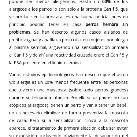
porqué ser menos alergénicos. Hasta un
60%
de los
alérgicos a los perros lo son sólo a la proteína
Can f 5
, que
se produce en la próstata, es una buena noticia, pues en
principio podrían tener en casa
perros hembra sin
problemas
. Se han descrito algunos casos aislados de
prurito vaginal y anafilaxia postcoital en mujeres por alergia
al plasma seminal, arguyendo una sensibilización primaria
al Can f 5 y de ahí una reactividad cruzada entre el Can f 5 y
la PSA presente en el liquido seminal.
Varios estudios epidemiológicos han descrito que el asma
y/o alergia es un 20% menos frecuente entre las personas
que tuvieron una mascosta (sobre todo perros grandes)
durante su temprana infancia. Por ello si los padres no son
atópicos (alérgicos), tienen un perro y van a tener un bebé,
no es necesario elimiinar de forma preventiva la mascota
de casa. Pero si la sensibilización clínica a la mascota
aparece, el tratamiento de primera elección debe ser evitar
su exposición, incluyendo obviamente la desaparición del