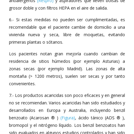
antialérgenos
(Respro)
y aspiradores que lleven bolsas de
grosor doble y con filtros HEPA en el aire de salida.
6.- Si estas medidas no pueden ser cumplimentadas, es
recomendable que el paciente cambie de domicilio a una
vivienda nueva y seca, libre de moquetas, evitando
primeras plantas o sótanos.
Los pacientes notan gran mejoría cuando cambian de
residencia de sitios húmedos (por ejemplo Asturias) a
zonas secas (por ejemplo Madrid). Las zonas de alta
montaña (> 1200 metros), suelen ser secas y por tanto
convenientes.
7.- Los productos acaricidas son poco eficaces y en general
no se recomiendan. Varios acaricidas han sido estudiados y
desarrollados en Europa y Australia, incluyendo benzil
benzoato (Acarosan ® )
(Figura)
, ácido tánico (ADS ® ),
bromopol y el nitrógeno líquido. Los benzil benzoatos han
sido evaluados en algunos estudios controlados y han sido