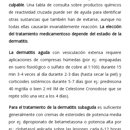
culpable
. Una tabla de consulta sobre productos químicos
de reactividad cruzada puede ser de ayuda para identificar
otras sustancias que también han de evitarse, aunque no
todas ellas causarán invariablemente reacción.
La elección
del tratamiento medicamentoso depende del estadio de la
dermatitis
.
La dermatitis aguda
con vesiculación extensa requiere
aplicaciones de compresas húmedas (por ej.: empapadas
en suero fisiológico o sulfato de cobre al 1:100) durante 15
min 3-4 veces al día durante 2-3 días (hasta secar la piel) y
corticoides sistémicos durante 5-7 días (por ej.: prednisona
40 mg/día o bien 2 ml IM de Celestone Cronodose que se
repite sólo una vez a los 4 días).
Para el tratamiento de la dermatitis subaguda
es suficiente
generalmente con cremas de esteroides de potencia media
por ej. dipropionato de betametasona o potencia alta por
ej.: clobetasol aplicada sobre las lesiones cada 6-12 horas