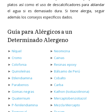
platos así como el uso de descalcificadores para ablandar
el agua si es demasiado dura. Si tiene alergia, seguir
además los consejos específicos dados.
Guía para Alérgicos a un
Determinado Alergeno
►
Níquel
►
Neomicina
►
Cromo
►
Cainas
►
Colofonia
►
Resinas epoxy
►
Quinoleínas
►
Bálsamo de Perú
►
Etilendiamina
►
Cobalto
►
Parabenos
►
Carba
►
Gomas negras
►
Kathon (Isotiazolinona)
►
Quaternium
►
Mercaptobenzotiazol
►
P-fenilendiamina
►
Mezcla Mercapto
►
Tiomersal
►
Tiuram