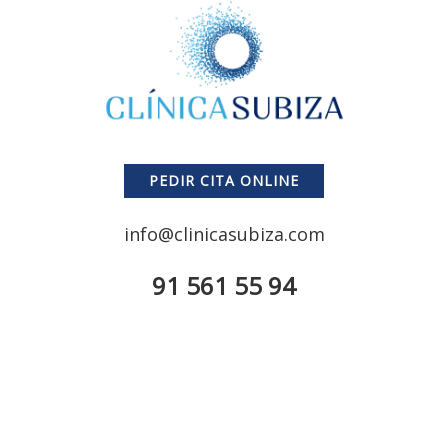
PEDIR CITA ONLINE
info@clinicasubiza.com
91 561 55 94