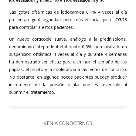
los
estadios I y II
pero no en los
estadios III y IV
.
Las gotas oftálmicas de lodoxamida 0,1% 4 veces al día
presentan igual seguridad, pero más eficacia que el
CGDS
para controlar a estos pacientes.
Un nuevo corticoide suave, análogo a la prednisolona,
denominado loteprednol etabonato 0,5%, administrado en
suspensión oftálmica 4 veces al día y durante 4 semanas
ha demostrado ser eficaz para disminuir el tamaño de las
papilas, el prurito y la intolerancia a las lentes de contacto.
No obstante, en algunos pocos pacientes pueden producir
incremento de la presión ocular que es reversible al
suprimir el tratamiento.
VEN A CONOCERNOS