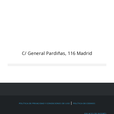
C/ General Pardiñas, 116 Madrid
|
POLÍTICA DE PRIVACIDAD Y CONDICIONES DE USO
POLÍTICA DE COOKIES
ENLACES DE INTERÉS