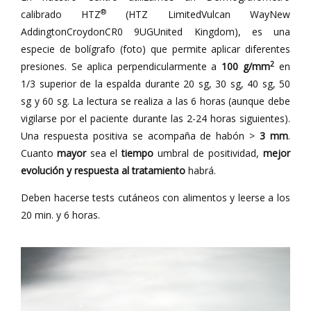
®
calibrado HTZ
(HTZ LimitedVulcan WayNew
AddingtonCroydonCR0 9UGUnited Kingdom), es una
especie de bolígrafo (foto) que permite aplicar diferentes
2
presiones. Se aplica perpendicularmente a
100 g/mm
en
1/3 superior de la espalda durante 20 sg, 30 sg, 40 sg, 50
sg y 60 sg. La lectura se realiza a las 6 horas (aunque debe
vigilarse por el paciente durante las 2-24 horas siguientes).
Una respuesta positiva se acompaña de habón >
3
mm
.
Cuanto
mayor
sea el
tiempo
umbral de positividad,
mejor
evolución y respuesta al tratamiento
habrá.
Deben hacerse tests cutáneos con alimentos y leerse a los
20 min. y 6 horas.