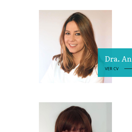
Dra. An
VER CV