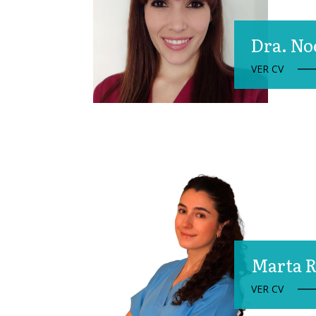
Dra. No
VER CV
Marta 
VER CV