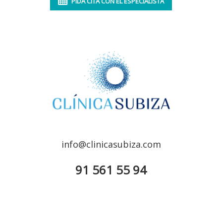
PIDA CITA CON EL ESPECIALISTA
info@clinicasubiza.com
91 561 55 94