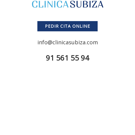
PEDIR CITA ONLINE
info@clinicasubiza.com
91 561 55 94