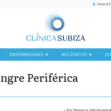
General P
ENFERMEDADES ▼
RECUENTOS ▼
OD
angre Periférica
• Por fármacos (nitrofurantoín