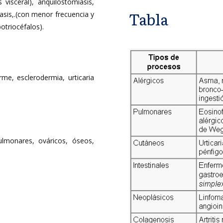
s visceral), anquilostomiasis,
Tabla
riasis,.(con menor frecuencia y
otriocéfalos).
rme, esclerodermia, urticaria
lmonares, ováricos, óseos,