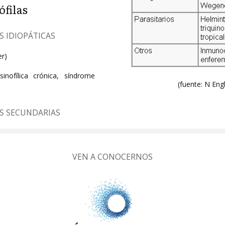
filas
S IDIOPÁTICAS
er)
inofílica crónica, síndrome
(fuente: N En
S SECUNDARIAS
VEN A CONOCERNOS