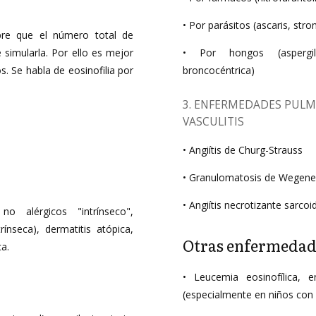
• Por parásitos (ascaris, stro
pre que el número total de
simularla. Por ello es mejor
• Por hongos (aspergilo
s. Se habla de eosinofilia por
broncocéntrica)
3. ENFERMEDADES PULM
VASCULITIS
• Angiítis de Churg-Strauss
• Granulomatosis de Wegene
• Angiítis necrotizante sarco
 alérgicos "intrínseco",
ntrínseca), dermatitis atópica,
Otras enfermedad
ca.
• Leucemia eosinofílica, e
(especialmente en niños con 