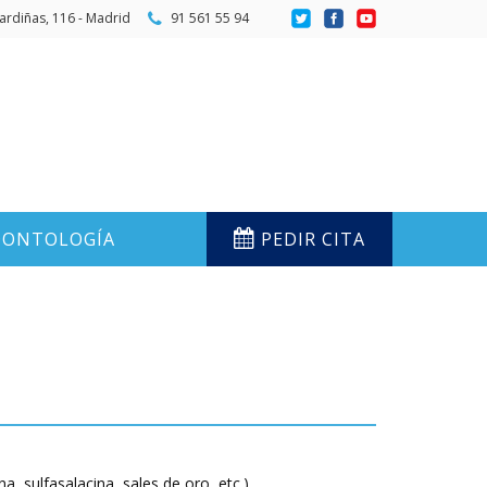
ardiñas, 116 - Madrid
91 561 55 94
ONTOLOGÍA
PEDIR CITA
a, sulfasalacina, sales de oro, etc.)