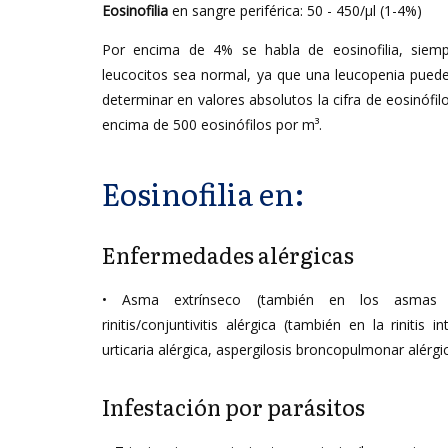
Eosinofilia
en sangre periférica: 50 - 450/µl (1-4%)
Por encima de 4% se habla de eosinofilia, siem
leucocitos sea normal, ya que una leucopenia puede 
determinar en valores absolutos la cifra de eosinófilo
encima de 500 eosinófilos por m³.
Eosinofilia en:
Enfermedades alérgicas
• Asma extrínseco (también en los asmas no
rinitis/conjuntivitis alérgica (también en la rinitis i
urticaria alérgica, aspergilosis broncopulmonar alérgi
Infestación por parásitos