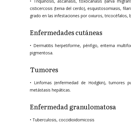
• Triquinosis, ascariasis, toxocariasis (larva migran
cisticercosis (tenia del cerdo), esquistosomiasis, fila
grado en las infestaciones por oxiuros, tricocéfalos, b
Enfermedades cutáneas
• Dermatitis herpetiforme, pénfigo, eritema multifo
pigmentosa.
Tumores
• Linfomas (enfermedad de Hodgkin), tumores pu
metástasis hepáticas.
Enfermedad granulomatosa
• Tuberculosis, coccidioidomicosis