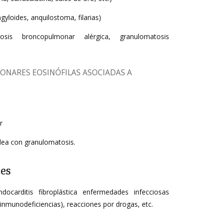
ngyloides, anquilostoma, filarias)
sis broncopulmonar alérgica, granulomatosis
ONARES EOSINÓFILAS ASOCIADAS A
r
idea con granulomatosis.
es
ndocarditis fibroplástica enfermedades infecciosas
inmunodeficiencias), reacciones por drogas, etc.