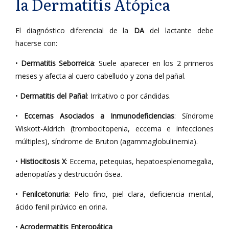
la Dermatitis Atópica
El diagnóstico diferencial de la
DA
del lactante debe
hacerse con:
•
Dermatitis Seborreica
: Suele aparecer en los 2 primeros
meses y afecta al cuero cabelludo y zona del pañal.
•
Dermatitis del Pañal
: Irritativo o por cándidas.
•
Eccemas Asociados a Inmunodeficiencias
: Síndrome
Wiskott-Aldrich (trombocitopenia, eccema e infecciones
múltiples), síndrome de Bruton (agammaglobulinemia).
•
Histiocitosis X
: Eccema, petequias, hepatoesplenomegalia,
adenopatías y destrucción ósea.
•
Fenilcetonuria
: Pelo fino, piel clara, deficiencia mental,
ácido fenil pirúvico en orina.
•
Acrodermatitis Enteropática