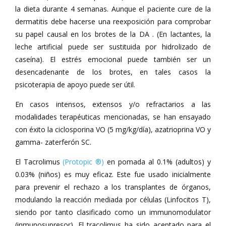
la dieta durante 4 semanas. Aunque el paciente cure de la
dermatitis debe hacerse una reexposición para comprobar
su papel causal en los brotes de la DA . (En lactantes, la
leche artificial puede ser sustituida por hidrolizado de
caseína). El estrés emocional puede también ser un
desencadenante de los brotes, en tales casos la
psicoterapia de apoyo puede ser útil.
En casos intensos, extensos y/o refractarios a las
modalidades terapéuticas mencionadas, se han ensayado
con éxito la ciclosporina VO (5 mg/kg/día), azatrioprina VO y
gamma- zaterferón SC.
El Tacrolimus
(Protopic ®)
en pomada al 0.1% (adultos) y
0.03% (niños) es muy eficaz. Este fue usado inicialmente
para prevenir el rechazo a los transplantes de órganos,
modulando la reacción mediada por células (Linfocitos T),
siendo por tanto clasificado como un immunomodulator
(inmunosupresor). El tracolimus ha sido aceptado para el