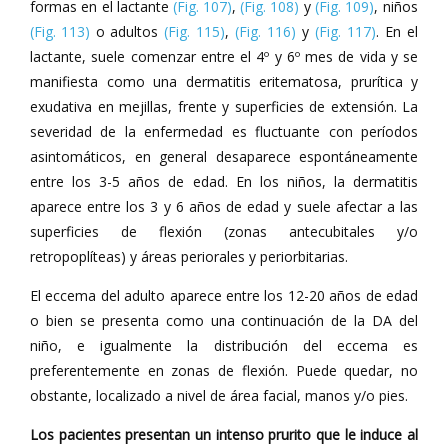
formas en el lactante
(Fig. 107)
,
(Fig. 108)
y
(Fig. 109)
, niños
(Fig. 113)
o adultos
(Fig. 115)
,
(Fig. 116)
y
(Fig. 117)
. En el
lactante, suele comenzar entre el 4º y 6º mes de vida y se
manifiesta como una dermatitis eritematosa, prurítica y
exudativa en mejillas, frente y superficies de extensión. La
severidad de la enfermedad es fluctuante con períodos
asintomáticos, en general desaparece espontáneamente
entre los 3-5 años de edad. En los niños, la dermatitis
aparece entre los 3 y 6 años de edad y suele afectar a las
superficies de flexión (zonas antecubitales y/o
retropoplíteas) y áreas periorales y periorbitarias.
El eccema del adulto aparece entre los 12-20 años de edad
o bien se presenta como una continuación de la DA del
niño, e igualmente la distribución del eccema es
preferentemente en zonas de flexión. Puede quedar, no
obstante, localizado a nivel de área facial, manos y/o pies.
Los pacientes presentan un intenso prurito que le induce al