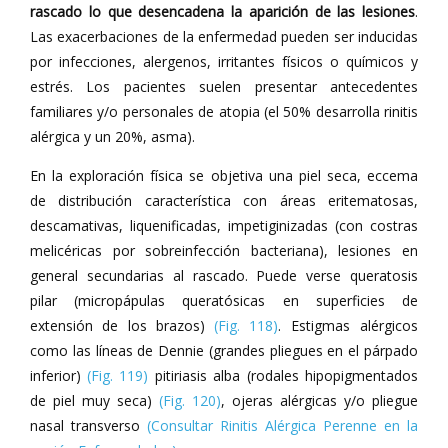
rascado lo que desencadena la aparición de las lesiones
.
Las exacerbaciones de la enfermedad pueden ser inducidas
por infecciones, alergenos, irritantes físicos o químicos y
estrés. Los pacientes suelen presentar antecedentes
familiares y/o personales de atopia (el 50% desarrolla rinitis
alérgica y un 20%, asma).
En la exploración física se objetiva una piel seca, eccema
de distribución característica con áreas eritematosas,
descamativas, liquenificadas, impetiginizadas (con costras
melicéricas por sobreinfección bacteriana), lesiones en
general secundarias al rascado. Puede verse queratosis
pilar (micropápulas queratósicas en superficies de
extensión de los brazos)
(Fig. 118)
. Estigmas alérgicos
como las líneas de Dennie (grandes pliegues en el párpado
inferior)
(Fig. 119)
pitiriasis alba (rodales hipopigmentados
de piel muy seca)
(Fig. 120)
, ojeras alérgicas y/o pliegue
nasal transverso
(Consultar Rinitis Alérgica Perenne en la