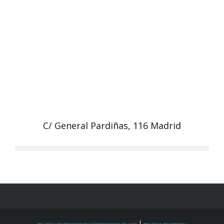
C/ General Pardiñas, 116 Madrid
|
POLÍTICA DE PRIVACIDAD Y CONDICIONES DE USO
POLÍTICA DE COOKIES