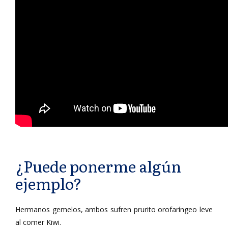
¿Puede ponerme algún
ejemplo?
Hermanos gemelos, ambos sufren prurito orofaríngeo leve
al comer Kiwi.