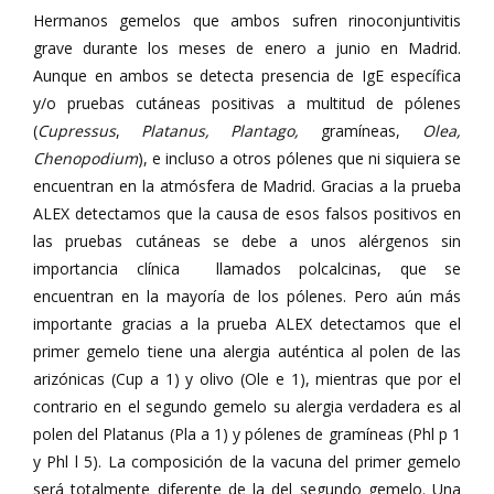
Hermanos gemelos que ambos sufren rinoconjuntivitis
grave durante los meses de enero a junio en Madrid.
Aunque en ambos se detecta presencia de IgE específica
y/o pruebas cutáneas positivas a multitud de pólenes
(
Cupressus
,
Platanus, Plantago,
gramíneas,
Olea,
Chenopodium
), e incluso a otros pólenes que ni siquiera se
encuentran en la atmósfera de Madrid. Gracias a la prueba
ALEX detectamos que la causa de esos falsos positivos en
las pruebas cutáneas se debe a unos alérgenos sin
importancia clínica llamados polcalcinas, que se
encuentran en la mayoría de los pólenes. Pero aún más
importante gracias a la prueba ALEX detectamos que el
primer gemelo tiene una alergia auténtica al polen de las
arizónicas (Cup a 1) y olivo (Ole e 1), mientras que por el
contrario en el segundo gemelo su alergia verdadera es al
polen del Platanus (Pla a 1) y pólenes de gramíneas (Phl p 1
y Phl l 5). La composición de la vacuna del primer gemelo
será totalmente diferente de la del segundo gemelo. Una