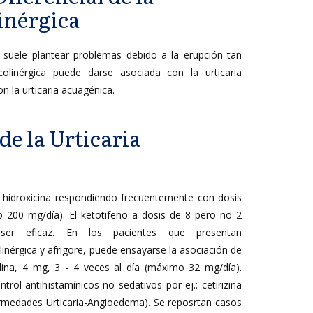
inérgica
no suele plantear problemas debido a la erupción tan
a colinérgica puede darse asociada con la urticaria
con la urticaria acuagénica.
e la Urticaria
a hidroxicina respondiendo frecuentemente con dosis
 200 mg/día). El ketotifeno a dosis de 8 pero no 2
er eficaz. En los pacientes que presentan
linérgica y afrigore, puede ensayarse la asociación de
dina, 4 mg, 3 - 4 veces al día (máximo 32 mg/día).
rol antihistamínicos no sedativos por ej.: cetirizina
ermedades Urticaria-Angioedema). Se reposrtan casos