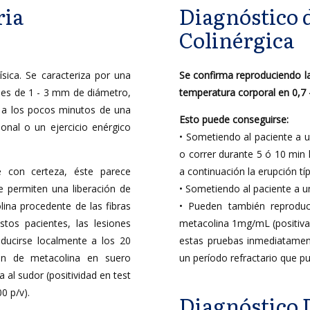
ria
Diagnóstico d
Colinérgica
sica. Se caracteriza por una
Se confirma reproduciendo la
les de 1 - 3 mm de diámetro,
temperatura corporal en 0,7 
 a los pocos minutos de una
Esto puede conseguirse:
onal o un ejercicio enérgico
• Sometiendo al paciente a un
o correr durante 5 ó 10 min 
 con certeza, éste parece
a continuación la erupción típ
ue permiten una liberación de
• Sometiendo al paciente a un
lina procedente de las fibras
• Pueden también reproduci
tos pacientes, las lesiones
metacolina 1mg/mL (positivas
roducirse localmente a los 20
estas pruebas inmediatamen
ión de metacolina en suero
un período refractario que p
 al sudor (positividad en test
0 p/v).
Diagnóstico D