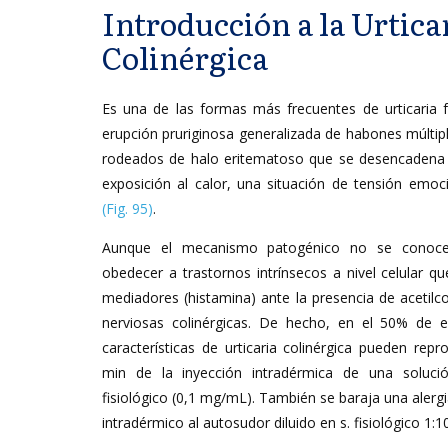
Introducción a la Urtica
Colinérgica
Es una de las formas más frecuentes de urticaria fí
erupción pruriginosa generalizada de habones múltip
rodeados de halo eritematoso que se desencadena
exposición al calor, una situación de tensión emoci
(Fig. 95)
.
Aunque el mecanismo patogénico no se conoce
obedecer a trastornos intrínsecos a nivel celular q
mediadores (histamina) ante la presencia de acetilco
nerviosas colinérgicas. De hecho, en el 50% de es
características de urticaria colinérgica pueden rep
min de la inyección intradérmica de una soluc
fisiológico (0,1 mg/mL). También se baraja una alergia
intradérmico al autosudor diluido en s. fisiológico 1:10