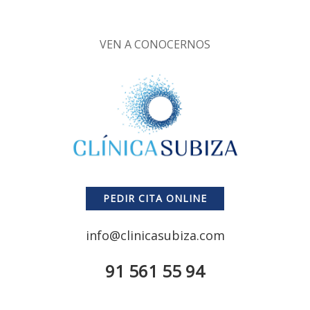
VEN A CONOCERNOS
PEDIR CITA ONLINE
info@clinicasubiza.com
91 561 55 94