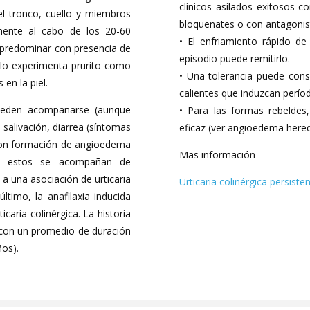
clínicos asilados exitosos c
el tronco, cuello y miembros
bloquenates o con antagonist
amente al cabo de los 20-60
• El enfriamiento rápido de
predominar con presencia de
episodio puede remitirlo.
lo experimenta prurito como
• Una tolerancia puede con
 en la piel.
calientes que induzcan períod
pueden acompañarse (aunque
• Para las formas rebelde
salivación, diarrea (síntomas
eficaz (ver angioedema heredi
 con formación de angioedema
Mas información
s estos se acompañan de
 una asociación de urticaria
Urticaria colinérgica persiste
ltimo, la anafilaxia inducida
icaria colinérgica. La historia
, con un promedio de duración
os).