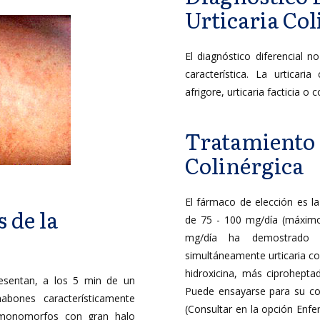
Urticaria Col
El diagnóstico diferencial 
característica. La urticari
afrigore, urticaria facticia o 
Tratamiento d
Colinérgica
El fármaco de elección es l
 de la
de 75 - 100 mg/día (máximo
mg/día ha demostrado s
simultáneamente urticaria co
hidroxicina, más ciprohepta
resentan, a los 5 min de un
Puede ensayarse para su cont
habones característicamente
(Consultar en la opción Enf
y monomorfos con gran halo