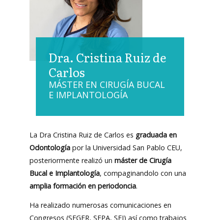
europea. Universidad Alfonso X el Sabio, Madrid.
Septiembre 2015 - Julio 2017.
• Residencia clínica en ortodoncia, grado de experto.
Dra. Cristina Ruiz de
Universidad Alfonso X el Sabio, Madrid. Septiembre 2017-
Julio 2018.
Carlos
MÁSTER EN CIRUGÍA BUCAL
• Certificado en Invisaling. Universidad Alfonso X el Sabio,
E IMPLANTOLOGÍA
Madrid. Septiembre 2017- Julio 2018.
Experiencia profesional y
La Dra Cristina Ruiz de Carlos es
graduada en
aplicada
Odontología
por la Universidad San Pablo CEU,
posteriormente realizó un
máster de Cirugía
Bucal e Implantología
, compaginandolo con una
• Ortodoncista en Clínica Dra. Marina Población (Madrid).
amplia formación en periodoncia
.
Junio 2015 - Actualidad
Ha realizado numerosas comunicaciones en
• Gerente de la especialidad de odontología en Clínica
Subiza (Madrid). Marzo 2020 – Actualidad.
Congresos (SEGER, SEPA, SEI) así como trabajos