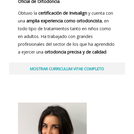
Oficial de Ortodoncia
.
Obtuvo la
certificación de Invisalign
y cuenta con
una
amplia experiencia como ortodoncista
, en
todo tipo de tratamientos tanto en niños como
en adultos. Ha trabajado con grandes
profesionales del sector de los que ha aprendido
a ejercer una
ortodoncia precisa y de calidad
.
CURRICULUM VITAE COMPLETO
Formación académica
• Licenciatura en Odontología. Universidad Alfonso X el
sabio, Madrid. Septiembre 2008 - Junio 2013.
• Máster Universitario en Ortodoncia + Residencia clínica