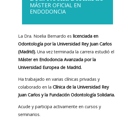
MÁSTER OFICIAL EN
ENDODONCIA
Formación
Complementaria
La Dra. Noelia Bernardo es
licenciada en
Odontología por la Universidad Rey Juan Carlos
• Curso de tratamiento con alineadores en pacientes en
(Madrid).
Una vez terminada la carrera estudió el
crecimiento vs aparatos funionales. Dr. Waddah Sabouni.
Máster en Endodoncia Avanzada por la
Kinépolis Madrid Ciudad de la Imagen. Febrero 2020.
Universidad Europea de Madrid.
• Curso de diseño estético de la sonrisa. Dr. David Sarver.
Ha trabajado en varias clínicas privadas y
Kinépolis Madrid Ciudad de la Imagen. Febrero 2020.
colaborado en la
Clínica de la Universidad Rey
• Curso de la sociedad española de medicina dental del
Juan Carlos y la Fundación Odontología Solidaria.
sueño. Dr. Mínguez, Dr. Macías. Kinépolis Madrid Ciudad de
la Imagen. Febrero 2020.
Acude y participa activamente en cursos y
seminarios.
• Certificate of attendance to American Association of
Orthodontists. LA, California. Mayo 2019.