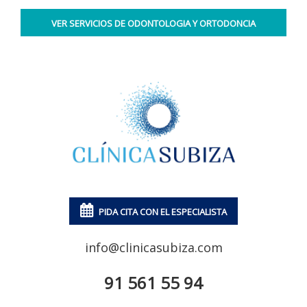
• Simposio internacional de ortodoncia: Diagnóstico y
tratamiento de la clase II Universidad de Salamanca.
VER SERVICIOS DE ODONTOLOGIA Y ORTODONCIA
Febrero 2017.
• Seminario de fundamentos de la mecánica del
tratamiento ortodóncico. Dr. John Bennett. Alfonso X El
Sabio. Abril 2016.
• Curso de tratamiento de clase III. Universidad de
Salamanca. Febrero 2016.
• Curso de tratamiento temprano de la mordida cruzada
anterior y posterior. Sociedad Española de Ortodoncia.
Noviembre 2015.
PIDA CITA CON EL ESPECIALISTA
• Curso Intensivo de Endodoncia para el clínico general. 44
info@clinicasubiza.com
créditos. Universidad Internacional de Cataluña. Enero 2015.
• Curso Intensivo de Ortodoncia "Progressive Orthodontics
91 561 55 94
Seminars". 48 créditos. Madrid. Abril 2013 – Marzo 2015.