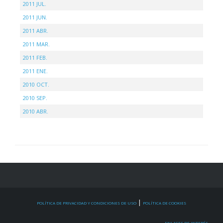
2011 JUL.
2011 JUN.
2011 ABR.
2011 MAR.
2011 FEB.
2011 ENE.
2010 OCT.
2010 SEP.
2010 ABR.
|
POLÍTICA DE PRIVACIDAD Y CONDICIONES DE USO
POLÍTICA DE COOKIES
ENLACES DE INTERÉS