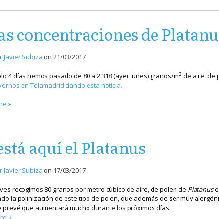
as concentraciones de Platanu
r Javier Subiza
on
21/03/2017
3
olo 4 días hemos pasado de 80 a 2.318 (ayer lunes) granos/m
de aire de 
ernos en Telamadrid dando esta noticia.
re »
está aquí el Platanus
r Javier Subiza
on
17/03/2017
ves recogimos 80 granos por metro cúbico de aire, de polen de
Platanus
en
o la polinización de este tipo de polen, que además de ser muy alergéni
e prevé que aumentará mucho durante los próximos días.
re »