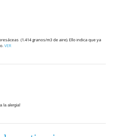
esáceas (1.414 granos/m3 de aire). Ello indica que ya
ño.
VER
 la alergia!