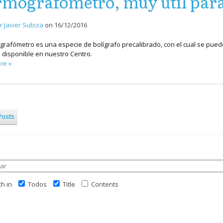
mografómetro, muy útil para 
r Javier Subiza
on
16/12/2016
grafómetro es una especie de bolígrafo precalibrado, con el cual se puede
disponible en nuestro Centro.
re »
Posts
h in
Todos
Title
Contents