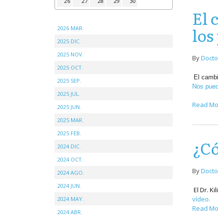
26
27
28
29
30
El 
los
2026 MAR.
2025 DIC.
2025 NOV.
By
Docto
2025 OCT.
El cambi
2025 SEP.
Nos pued
2025 JUL.
Read Mo
2025 JUN.
2025 MAR.
2025 FEB.
¿Có
2024 DIC.
2024 OCT.
By
Docto
2024 AGO.
2024 JUN.
El Dr. K
vídeo.
2024 MAY.
Read Mo
2024 ABR.