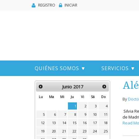
REGISTRO
INICIAR
QUIÉNES SOMOS ▼
SERVICIOS ▼
Alé
Junio
2017
Lu
Ma
Mi
Ju
Vi
Sá
Do
By
Docto
1
2
3
4
Silvia R
5
6
7
8
9
10
11
de Madri
Read Mo
12
13
14
15
16
17
18
19
20
21
22
23
24
25