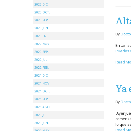
2023 DIC.
2023 OCT.
Alt
2023 SEP.
2023 JUN.
By
Docto
2023 ENE.
2022 NOV.
En tan s
Puedes v
2022 SEP.
2022 JUL.
Read Mo
2022 FEB.
2021 DIC.
2021 NOV.
Ya 
2021 OCT.
2021 SEP.
By
Docto
2021 AGO.
Ayer jue
2021 JUL.
comenzad
2021 JUN.
lo que s
Read Mo
2021 MAY.