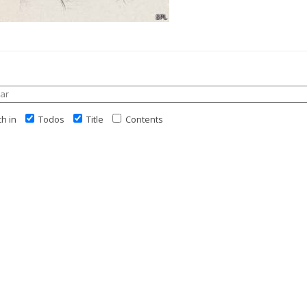
h in
Todos
Title
Contents