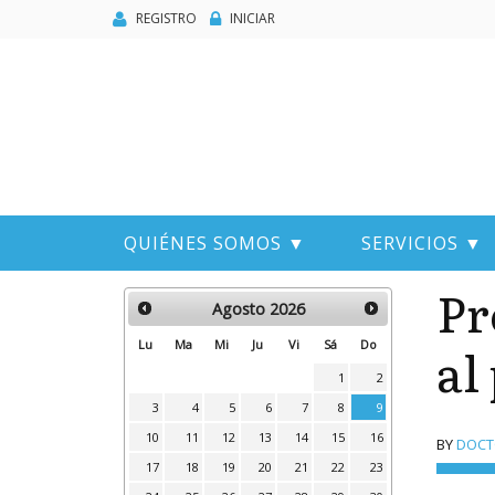
REGISTRO
INICIAR
QUIÉNES SOMOS ▼
SERVICIOS ▼
Pr
Agosto
2026
al
Lu
Ma
Mi
Ju
Vi
Sá
Do
1
2
3
4
5
6
7
8
9
10
11
12
13
14
15
16
BY
DOCTO
17
18
19
20
21
22
23