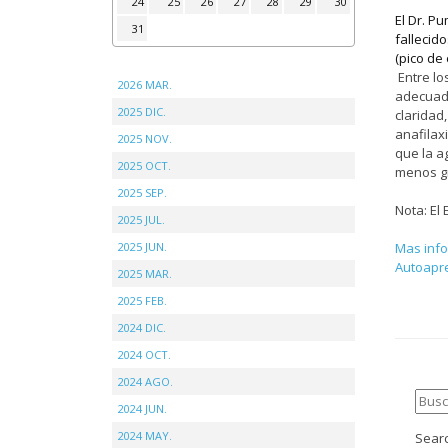
24
25
26
27
28
29
30
El Dr. P
31
fallecid
(pico de
Entre lo
2026 MAR.
adecuada
2025 DIC.
claridad
anafilax
2025 NOV.
que la a
2025 OCT.
menos g
2025 SEP.
Nota: El
2025 JUL.
2025 JUN.
Mas info
Autoapre
2025 MAR.
2025 FEB.
2024 DIC.
2024 OCT.
2024 AGO.
2024 JUN.
2024 MAY.
Searc