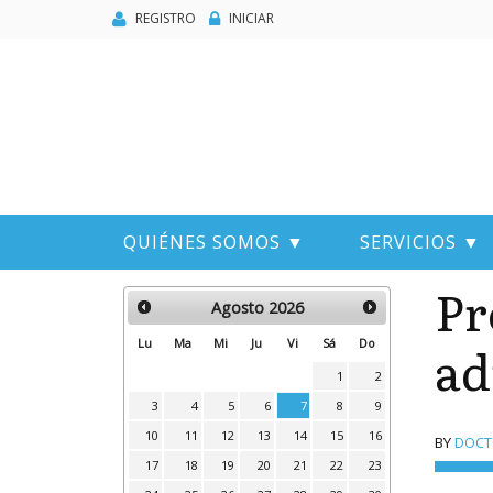
REGISTRO
INICIAR
QUIÉNES SOMOS ▼
SERVICIOS ▼
Pr
Agosto
2026
ad
Lu
Ma
Mi
Ju
Vi
Sá
Do
1
2
3
4
5
6
7
8
9
10
11
12
13
14
15
16
BY
DOCTO
17
18
19
20
21
22
23