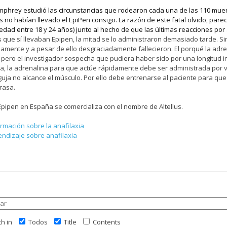
umphrey estudió las circunstancias que rodearon cada una de las 110 muer
os no habían llevado el EpiPen consigo. La razón de este fatal olvido, par
 edad entre 18 y 24 años) junto al hecho de que las últimas reacciones po
s que sí llevaban Epipen, la mitad se lo administraron demasiado tarde. Sin
mente y a pesar de ello desgraciadamente fallecieron. El porqué la adren
, pero el investigador sospecha que pudiera haber sido por una longitud ins
ia, la adrenalina para que actúe rápidamente debe ser administrada por
guja no alcance el músculo. Por ello debe entrenarse al paciente para que
rasa.
 Epipen en España se comercializa con el nombre de Altellus.
rmación sobre la anafilaxia
ndizaje sobre anafilaxia
h in
Todos
Title
Contents