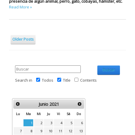
presencia de algún animal, perro, gato, cobayas, hámster, etc.
Read More »
Older Posts
Buscar
Search in
Todos
Title
Contents
Junio
2021
Lu
Ma
Mi
Ju
Vi
Sá
Do
1
2
3
4
5
6
7
8
9
10
11
12
13