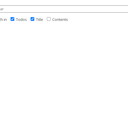
h in
Todos
Title
Contents