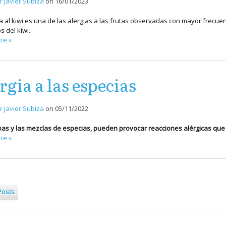
r Javier Subiza
on
16/01/2023
ia al kiwi es una de las alergias a las frutas observadas con mayor frecue
s del kiwi.
re »
rgia a las especias
r Javier Subiza
on
05/11/2022
bas y las mezclas de especias, pueden provocar reacciones alérgicas que
re »
Posts