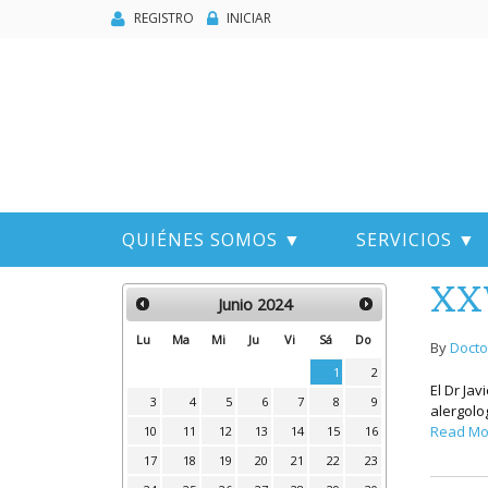
REGISTRO
INICIAR
QUIÉNES SOMOS ▼
SERVICIOS ▼
XXV
Junio
2024
Lu
Ma
Mi
Ju
Vi
Sá
Do
By
Docto
1
2
El Dr Ja
3
4
5
6
7
8
9
alergolo
Read Mo
10
11
12
13
14
15
16
17
18
19
20
21
22
23