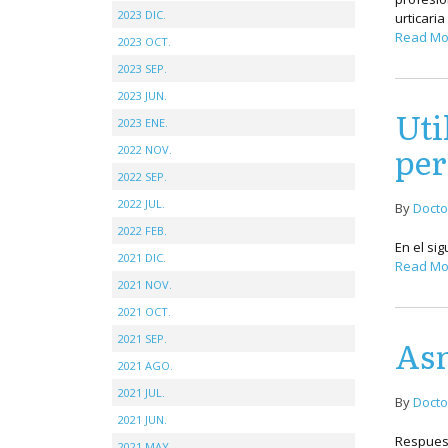
2023 DIC.
urticaria
Read Mo
2023 OCT.
2023 SEP.
2023 JUN.
Uti
2023 ENE.
per
2022 NOV.
2022 SEP.
2022 JUL.
By
Docto
2022 FEB.
En el sig
2021 DIC.
Read Mo
2021 NOV.
2021 OCT.
2021 SEP.
Asm
2021 AGO.
2021 JUL.
By
Docto
2021 JUN.
Respuest
2021 MAY.