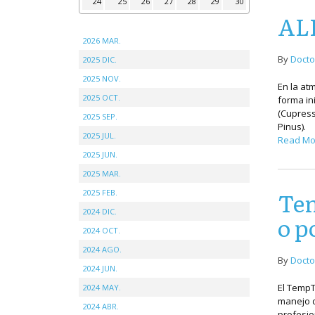
24
25
26
27
28
29
30
AL
2026 MAR.
By
Docto
2025 DIC.
2025 NOV.
En la at
2025 OCT.
forma in
(Cupress
2025 SEP.
Pinus).
2025 JUL.
Read Mo
2025 JUN.
2025 MAR.
Tem
2025 FEB.
2024 DIC.
o p
2024 OCT.
2024 AGO.
By
Docto
2024 JUN.
El TempT
2024 MAY.
manejo d
2024 ABR.
profesio