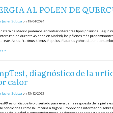
ERGIA AL POLEN DE QUERC
r Javier Subiza
on
19/04/2024
mósfera de Madrid podemos encontrar diferentes tipos polínicos. Según n
interrumpida durante 45 años en Madrid), los pólenes más predominantes 
aceae, Alnus, Fraxinus, Ulmus, Populus, Platanus y Morus), aunque tamb
re »
pTest, diagnóstico de la urtic
or calor
r Javier Subiza
on
13/12/2023
est® es un dispositivo diseñado para evaluar la respuesta de la piel a estí
e condiciones como la urticaria a frigore. Proporciona información sobre l
nales de la salud a comprender mejor los desencadenantes y a personaliz