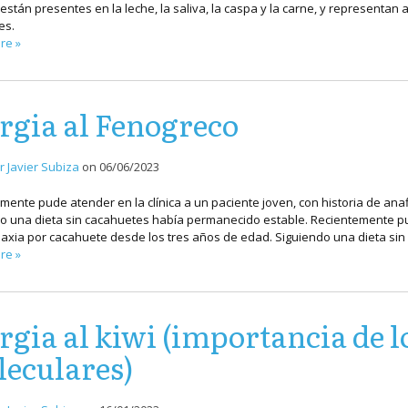
están presentes en la leche, la saliva, la caspa y la carne, y representan 
es.
re »
rgia al Fenogreco
r Javier Subiza
on
06/06/2023
mente pude atender en la clínica a un paciente joven, con historia de ana
o una dieta sin cacahuetes había permanecido estable. Recientemente pude
laxia por cacahuete desde los tres años de edad. Siguiendo una dieta si
re »
rgia al kiwi (importancia de 
eculares)