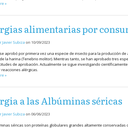
re »
rgias alimentarias por consu
r Javier Subiza
on
10/09/2023
 se aprobó por primera vez una especie de insecto para la producción de 
 de la harina (Tenebrio molitor). Mientras tanto, se han aprobado tres esp
citudes de aprobación. Actualmente se sigue investigando científicamen
 reacciones alérgicas.
re »
rgia a las Albúminas séricas
r Javier Subiza
on
06/06/2023
minas séricas son proteínas globulares grandes altamente conservadas 